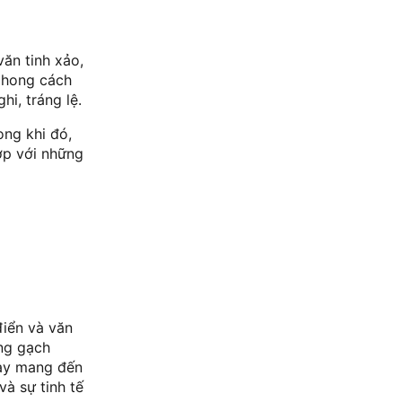
ăn tinh xảo,
 phong cách
i, tráng lệ.
ong khi đó,
ợp với những
điển và văn
ng gạch
này mang đến
và sự tinh tế