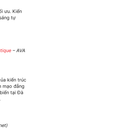
i ưu. Kiến
 sáng tự
tique
– AVA
ủa kiến trúc
ện mạo đẳng
biến tại Đà
.
net)