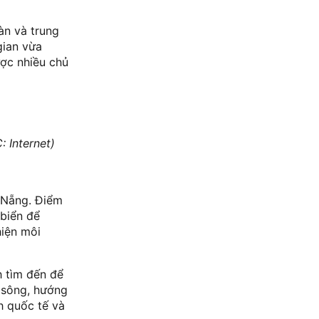
àn và trung
gian vừa
ợc nhiều chủ
 Internet)
 Nẵng. Điểm
 biển để
hiện môi
h tìm đến để
g sông, hướng
h quốc tế và