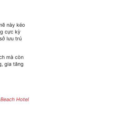
 mẽ này kéo
ng cực kỳ
sở lưu trú
ách mà còn
, gia tăng
 Beach Hotel