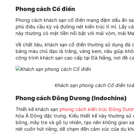
Phong cách Cổ điển
Phong cách khách sạn cổ điển mang đậm dấu ấn sang 
phù điêu cầu kỳ và đường nét kiến trúc tỉ mỉ. Lấy 
này thường có mặt tiền nổi bật với mái vòm, mái Man
Về chất liệu, khách sạn cổ điển thường sử dụng đá c
bảng màu chủ đạo là trắng, vàng kem, nâu giúp khô
công trình khách sạn cao cấp tại Đà Nẵng, nơi đề c
Khách sạn phong cách Cổ điển toát 
Phong cách Đông Dương (Indochine)
Thiết kế khách sạn
phong cách kiến trúc Đông Dươ
hóa Á Đông đặc trưng. Kiểu thiết kế này thường s
bông, mây tre và gỗ tự nhiên, tạo nên không gian s
nét cuốn hút riêng, dễ chạm đến cảm xúc của du khác