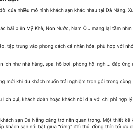
 đời của nhiều mô hình khách sạn khác nhau tại Đà Nẵng. X
a các bãi biển Mỹ Khê, Non Nước, Nam Ô… mang lại tầm nhìn
đáo, tập trung vào phong cách cá nhân hóa, phù hợp với n
ện ích như nhà hàng, spa, hồ bơi, phòng hội nghị… đáp ứng
ng mới khi du khách muốn trải nghiệm trọn gói trong cùng
 lịch bụi, khách đoàn hoặc khách nội địa với chi phí hợp l
 khách sạn Đà Nẵng càng trở nên quan trọng. Một thiết kế k
 khách sạn nổi bật giữa “rừng” đối thủ, đồng thời tối ưu 