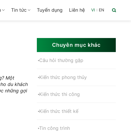
h
Tin tức
Tuyển dụng
Liên hệ
VI
|
EN
Chuyên mục khác
Câu hỏi thường gặp
Kiến thức phong thủy
ng? Một
 cho du khách
ợc những gợi
Kiến thức thi công
Kiến thức thiết kế
Tin công trình