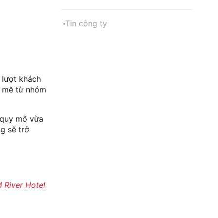
Tin công ty
 lượt khách
h mẽ từ nhóm
n quy mô vừa
g sẽ trở
 River Hote
l