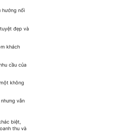
u hướng nổi
 tuyệt đẹp và
hóm khách
 nhu cầu của
 một không
ý nhưng vẫn
hác biệt,
doanh thu và