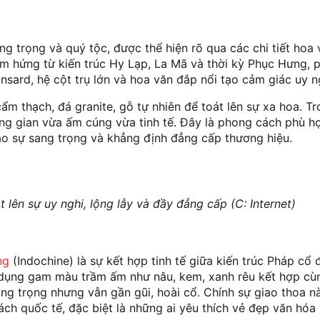
trọng và quý tộc, được thể hiện rõ qua các chi tiết hoa v
cảm hứng từ kiến trúc Hy Lạp, La Mã và thời kỳ Phục Hưng,
sard, hệ cột trụ lớn và hoa văn đắp nổi tạo cảm giác uy ngh
ẩm thạch, đá granite, gỗ tự nhiên để toát lên sự xa hoa. Tr
ng gian vừa ấm cúng vừa tinh tế. Đây là phong cách phù h
ao sự sang trọng và khẳng định đẳng cấp thương hiệu.
lên sự uy nghi, lộng lẫy và đầy đẳng cấp (C: Internet)
ng
(Indochine) là sự kết hợp tinh tế giữa kiến trúc Pháp cổ 
ử dụng gam màu trầm ấm như nâu, kem, xanh rêu kết hợp cù
ang trọng nhưng vẫn gần gũi, hoài cổ. Chính sự giao thoa 
h quốc tế, đặc biệt là những ai yêu thích vẻ đẹp văn hóa 