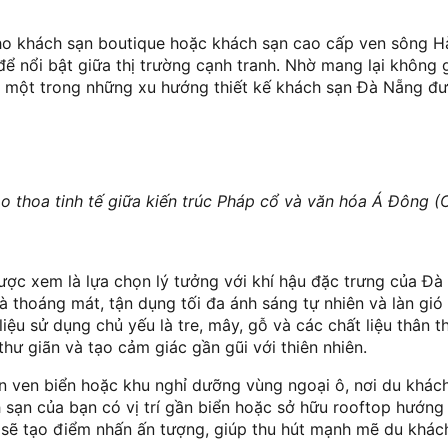
o khách sạn boutique hoặc khách sạn cao cấp ven sông H
ể nổi bật giữa thị trường cạnh tranh. Nhờ mang lại không 
à một trong những xu hướng thiết kế khách sạn Đà Nẵng đư
hoa tinh tế giữa kiến trúc Pháp cổ và văn hóa Á Đông (C:
ợc xem là lựa chọn lý tưởng với khí hậu đặc trưng của Đà
thoáng mát, tận dụng tối đa ánh sáng tự nhiên và làn gió
iệu sử dụng chủ yếu là tre, mây, gỗ và các chất liệu thân t
hư giãn và tạo cảm giác gần gũi với thiên nhiên.
n ven biển hoặc khu nghỉ dưỡng vùng ngoại ô, nơi du khác
h sạn của bạn có vị trí gần biển hoặc sở hữu rooftop hướn
ại sẽ tạo điểm nhấn ấn tượng, giúp thu hút mạnh mẽ du khác