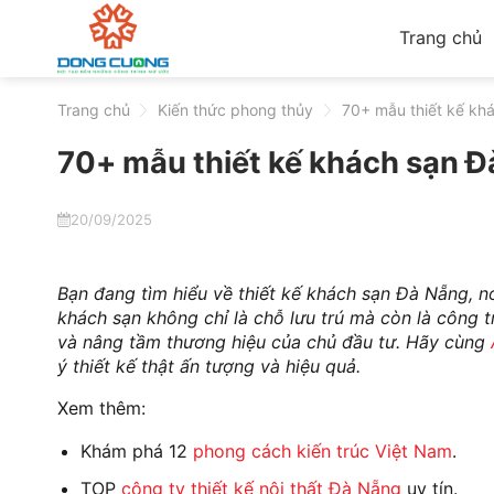
Skip
Trang chủ
to
content
Trang chủ
>
Kiến thức phong thủy
>
70+ mẫu thiết kế khá
70+ mẫu thiết kế khách sạn Đ
20/09/2025
Bạn đang tìm hiểu về thiết kế khách sạn Đà Nẵng, 
khách sạn không chỉ là chỗ lưu trú mà còn là công t
và nâng tầm thương hiệu của chủ đầu tư. Hãy cùng
ý thiết kế thật ấn tượng và hiệu quả.
Xem thêm:
Khám phá 12
phong cách kiến trúc Việt Nam
.
TOP
công ty thiết kế nội thất Đà Nẵng
uy tín.