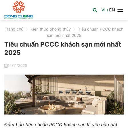
Skip
VI
EN
to
|
content
Trang chủ
>
Kiến thức phong thủy
>
Tiêu chuẩn PCCC khách
sạn mới nhất 2025
Tiêu chuẩn PCCC khách sạn mới nhất
2025
14/11/2025
Đảm bảo tiêu chuẩn PCCC khách sạn là yêu cầu bắt