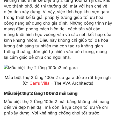
Những mẫu thiết kế biệt thự 2 tầng 100m2 tại các khu
vực thành phố, đô thị thường đối mặt với hạn chế về
diện tích xây dựng. Vì vậy, việc tích hợp khu vực gara
trong thiết kế là giải pháp lý tưởng giúp tối ưu hóa
công năng sử dụng cho gia đình. Những công trình này
mang đậm phong cách hiện đại, cách tân với các
mảng khối hình học vuông vắn và sắc nét, kết hợp cửa
kính khung nhôm. Điều này không chỉ giúp tối đa hóa
lượng ánh sáng tự nhiên mà còn tạo ra không gian
thông thoáng, đón gió tự nhiên vào bên trong, mang
lại cảm giác dễ chịu cho ngôi nhà.
Mẫu biệt thự 2 tầng 100m2 có gara đỗ xe rất tiện nghi
(C:
Can’s Villa
– The AVA Architects)
Mẫu biệt thự 2 tầng 100m2 mái bằng
Mẫu biệt thự 2 tầng 100m2 mái bằng không chỉ mang
đến vẻ đẹp hiện đại, mà còn là lựa chọn tối ưu về chi
phí xây dựng. Với khả năng chống chọi tốt trước