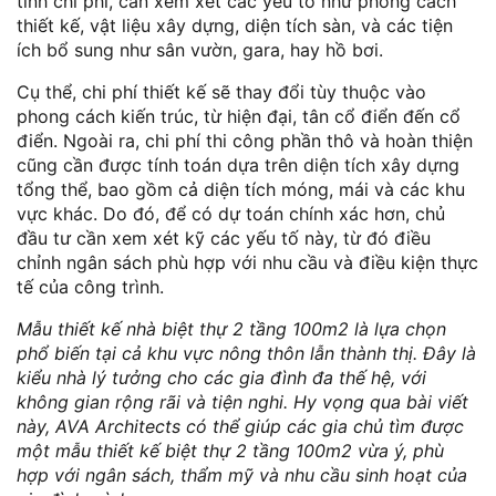
tính chi phí, cần xem xét các yếu tố như phong cách
thiết kế, vật liệu xây dựng, diện tích sàn, và các tiện
ích bổ sung như sân vườn, gara, hay hồ bơi.
Cụ thể, chi phí thiết kế sẽ thay đổi tùy thuộc vào
phong cách kiến trúc, từ hiện đại, tân cổ điển đến cổ
điển. Ngoài ra, chi phí thi công phần thô và hoàn thiện
cũng cần được tính toán dựa trên diện tích xây dựng
tổng thể, bao gồm cả diện tích móng, mái và các khu
vực khác. Do đó, để có dự toán chính xác hơn, chủ
đầu tư cần xem xét kỹ các yếu tố này, từ đó điều
chỉnh ngân sách phù hợp với nhu cầu và điều kiện thực
tế của công trình.
Mẫu thiết kế nhà biệt thự 2 tầng 100m2 là lựa chọn
phổ biến tại cả khu vực nông thôn lẫn thành thị. Đây là
kiểu nhà lý tưởng cho các gia đình đa thế hệ, với
không gian rộng rãi và tiện nghi. Hy vọng qua bài viết
này, AVA Architects có thể giúp các gia chủ tìm được
một mẫu thiết kế biệt thự 2 tầng 100m2 vừa ý, phù
hợp với ngân sách, thẩm mỹ và nhu cầu sinh hoạt của