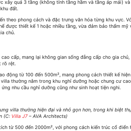
c xây quá 3 tầng (không tính tầng hầm và tầng áp mái) và 
khu đất.
iến theo phong cách và đặc trưng văn hóa từng khu vực. Với
 thể được thiết kế 1 hoặc nhiều tầng, vừa đảm bảo thẩm mỹ
ia chủ.
 ở cao cấp, mang lại không gian sống đẳng cấp cho gia chủ,
 rõ rệt.
dao động từ 100 đến 500m², mang phong cách thiết kế hiện 
 villa thường nằm trong khu nghỉ dưỡng hoặc chung cư cao
p ứng nhu cầu nghỉ dưỡng cũng như sinh hoạt tiện nghi.
ưng villa thường hiện đại và nhỏ gọn hơn, trong khi biệt th
n (C:
Villa J7
– AVA Architects)
 tích từ 500 đến 2000m², với phong cách kiến trúc cổ điể