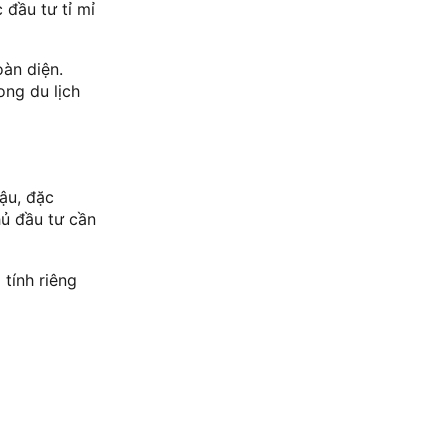
 đầu tư tỉ mỉ
oàn diện.
ong du lịch
hậu, đặc
hủ đầu tư cần
tính riêng