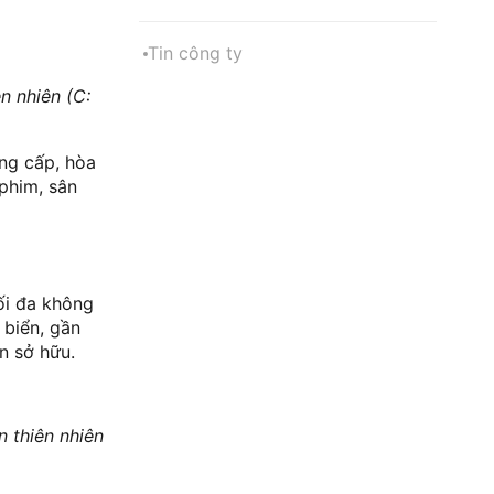
Tin công ty
n nhiên (C:
ẳng cấp, hòa
 phim, sân
tối đa không
 biển, gần
n sở hữu.
n thiên nhiên