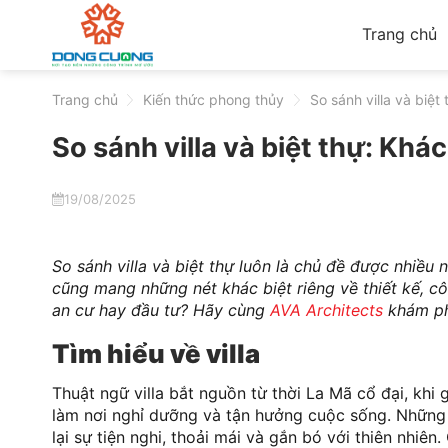
Skip
Trang chủ
to
content
Trang chủ
>
Kiến thức phong thủy
>
So sánh villa và biệt
So sánh villa và biệt thự: Khá
19/08/2025
So sánh villa và biệt thự luôn là chủ đề được nhiều
cũng mang những nét khác biệt riêng về thiết kế, c
an cư hay đầu tư? Hãy cùng
AVA Architects
khám phá
Tìm hiểu về villa
Thuật ngữ villa bắt nguồn từ thời La Mã cổ đại, khi
làm nơi nghỉ dưỡng và tận hưởng cuộc sống. Những 
lại sự tiện nghi, thoải mái và gắn bó với thiên nhiên