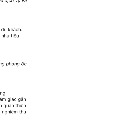
ều dịch vụ và
a du khách.
 như tiêu
ống phòng ốc
ng,
cảm giác gần
h quan thiên
i nghiệm thư