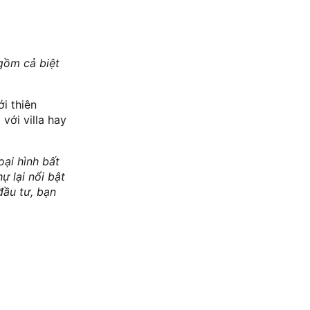
gồm cả biệt
i thiên
với villa hay
oại hình bất
ự lại nổi bật
đầu tư, bạn