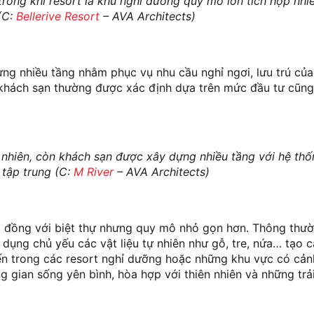
, trong khi resort là khu nghỉ dưỡng quy mô lớn tích hợp nhi
(C:
Bellerive Resort
– AVA Architects)
dựng nhiều tầng nhằm phục vụ nhu cầu nghỉ ngơi, lưu trú củ
 khách sạn thường được xác định dựa trên mức đầu tư cũng
ên nhiên, còn khách sạn được xây dựng nhiều tầng với hệ th
 tập trung (C:
M River
– AVA Architects)
ng đồng với biệt thự nhưng quy mô nhỏ gọn hơn. Thông thườ
dụng chủ yếu các vật liệu tự nhiên như gỗ, tre, nứa… tạo 
ến trong các resort nghỉ dưỡng hoặc những khu vực có cản
gian sống yên bình, hòa hợp với thiên nhiên và những trả