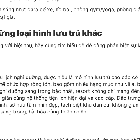
 sống như: gara để xe, hồ bơi, phòng gym/yoga, phòng giải
ại gia.
hững loại hình lưu trú khác
g với biệt thự, hãy cùng tìm hiểu để dễ dàng phân biệt sự k
 lịch nghỉ dưỡng, được hiểu là mô hình lưu trú cao cấp có 
hể phức hợp rộng lớn, bao gồm nhiều hạng mục như villa, b
h nghỉ dưỡng sang trọng bậc nhất, resort không chỉ mang đế
ư giãn cùng hệ thống tiện ích hiện đại và cao cấp. Đặc trưn
tĩnh, sở hữu tầm nhìn đẹp, tách biệt khu dân cư, không gian 
 sang trọng, hài hòa cùng thiên nhiên.