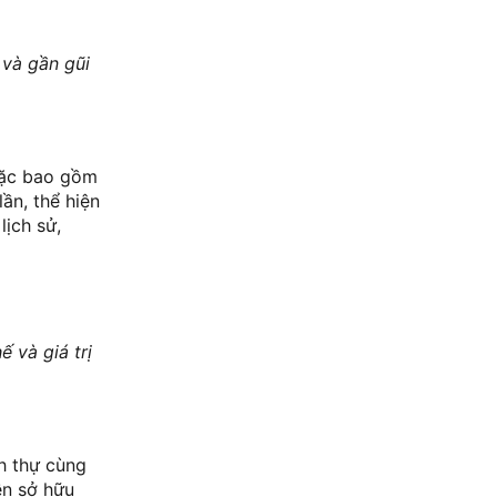
 và gần gũi
hoặc bao gồm
ần, thể hiện
lịch sử,
ế và giá trị
nh thự cùng
ền sở hữu