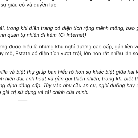
 sự giàu có và quyền lực.
ải, trong khi điền trang có diện tích rộng mênh mông, bao 
ảnh quan tự nhiên đi kèm (C: Internet)
ờng được hiểu là những khu nghỉ dưỡng cao cấp, gắn liền vớ
mô, Estate có diện tích vượt trội, lớn hơn rất nhiều lần so 
lla và biệt thự giúp bạn hiểu rõ hơn sự khác biệt giữa hai l
iện đại, linh hoạt và gần gũi thiên nhiên, trong khi biệt th
hẳng định đẳng cấp. Tùy vào nhu cầu an cư, nghỉ dưỡng hay 
 giá trị sử dụng và tài chính của mình.