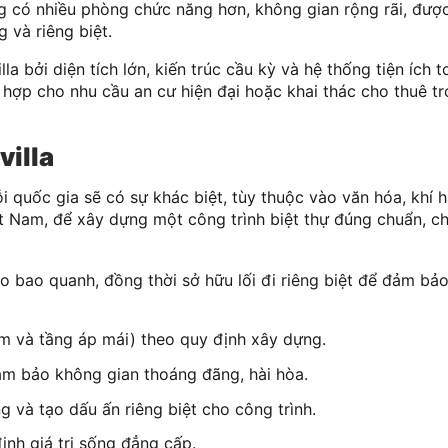
g có nhiều phòng chức năng hơn, không gian rộng rãi, được
 và riêng biệt.
la bởi diện tích lớn, kiến trúc cầu kỳ và hệ thống tiện ích t
h hợp cho nhu cầu an cư hiện đại hoặc khai thác cho thuê tr
villa
mỗi quốc gia sẽ có sự khác biệt, tùy thuộc vào văn hóa, khí 
t Nam, để xây dựng một công trình biệt thự đúng chuẩn, c
o bao quanh, đồng thời sở hữu lối đi riêng biệt để đảm bảo 
m và tầng áp mái) theo quy định xây dựng.
đảm bảo không gian thoáng đãng, hài hòa.
g và tạo dấu ấn riêng biệt cho công trình.
định giá trị sống đẳng cấp.