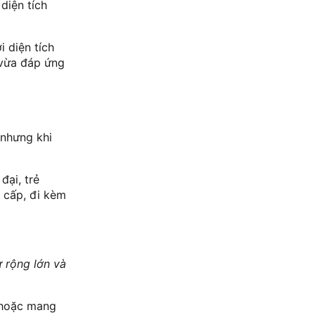
diện tích
 diện tích
 vừa đáp ứng
 nhưng khi
đại, trẻ
 cấp, đi kèm
ự rộng lớn và
n hoặc mang