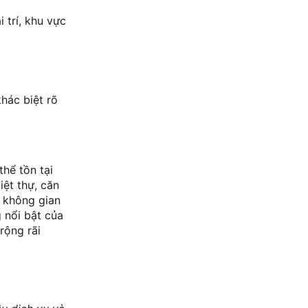
 trí, khu vực
hác biệt rõ
thể tồn tại
iệt thự, căn
n không gian
g nổi bật của
rộng rãi