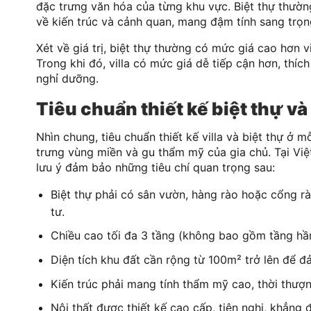
đặc trưng văn hóa của từng khu vực. Biệt thự thườn
về kiến trúc và cảnh quan, mang đậm tính sang trọng
Xét về giá trị, biệt thự thường có mức giá cao hơn vil
Trong khi đó, villa có mức giá dễ tiếp cận hơn, thíc
nghỉ dưỡng.
Tiêu chuẩn thiết kế biệt thự và 
Nhìn chung, tiêu chuẩn thiết kế villa và biệt thự ở 
trưng vùng miền và gu thẩm mỹ của gia chủ. Tại Việ
lưu ý đảm bảo những tiêu chí quan trọng sau:
Biệt thự phải có sân vườn, hàng rào hoặc cổng rà
tư.
Chiều cao tối đa 3 tầng (không bao gồm tầng hầ
Diện tích khu đất cần rộng từ 100m² trở lên để 
Kiến trúc phải mang tính thẩm mỹ cao, thời thượn
Nội thất được thiết kế cao cấp, tiện nghi, khẳng 