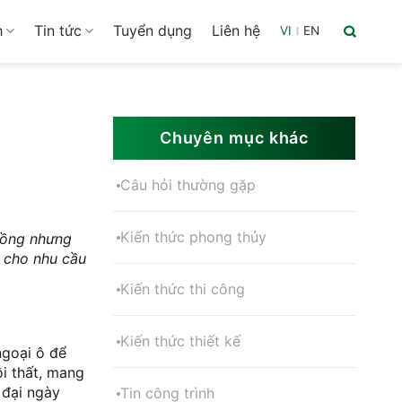
h
Tin tức
Tuyển dụng
Liên hệ
VI
|
EN
Chuyên mục khác
Câu hỏi thường gặp
Kiến thức phong thủy
 đồng nhưng
p cho nhu cầu
Kiến thức thi công
Kiến thức thiết kế
ngoại ô để
i thất, mang
n đại ngày
Tin công trình