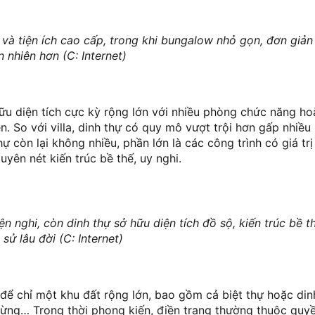
g và tiện ích cao cấp, trong khi bungalow nhỏ gọn, đơn giản
n nhiên hơn (C: Internet)
ở hữu diện tích cực kỳ rộng lớn với nhiều phòng chức năng 
 So với villa, dinh thự có quy mô vượt trội hơn gấp nhiều l
 còn lại không nhiều, phần lớn là các công trình có giá trị 
yên nét kiến trúc bề thế, uy nghi.
ện nghi, còn dinh thự sở hữu diện tích đồ sộ, kiến trúc bề th
h sử lâu đời (C: Internet)
g để chỉ một khu đất rộng lớn, bao gồm cả biệt thự hoặc di
rừng… Trong thời phong kiến, điền trang thường thuộc quy