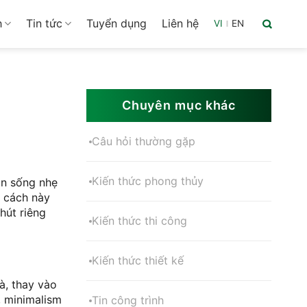
h
Tin tức
Tuyển dụng
Liên hệ
VI
|
EN
Chuyên mục khác
Câu hỏi thường gặp
Kiến thức phong thủy
an sống nhẹ
g cách này
hút riêng
Kiến thức thi công
Kiến thức thiết kế
à, thay vào
, minimalism
Tin công trình