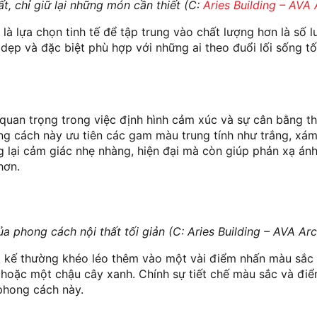
ất, chỉ giữ lại những món cần thiết (C:
Aries Building – AVA 
là lựa chọn tinh tế để tập trung vào chất lượng hơn là số 
ẹp và đặc biệt phù hợp với những ai theo đuổi lối sống tối
uan trọng trong việc định hình cảm xúc và sự cân bằng th
ng cách này ưu tiên các gam màu trung tính như trắng, xám
lại cảm giác nhẹ nhàng, hiện đại mà còn giúp phản xạ ánh
hơn.
a phong cách nội thất tối giản (C: Aries Building – AVA Arc
iết kế thường khéo léo thêm vào một vài điểm nhấn màu sắc
t hoặc một chậu cây xanh. Chính sự tiết chế màu sắc và đi
 phong cách này.