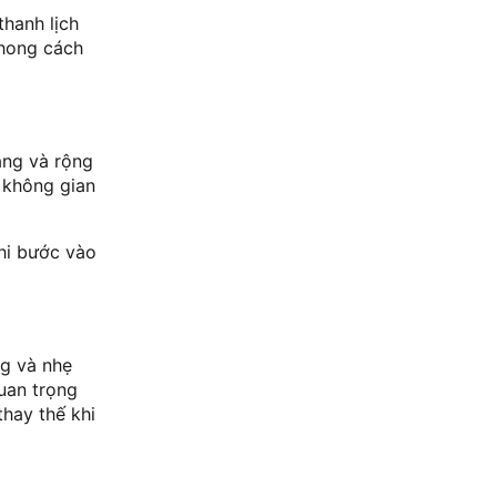
thanh lịch
phong cách
gàng và rộng
c không gian
khi bước vào
ng và nhẹ
uan trọng
thay thế khi