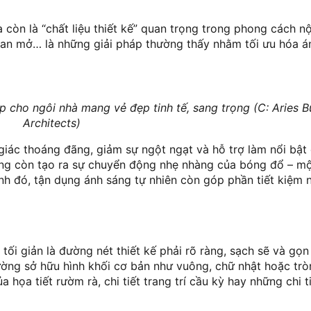
còn là “chất liệu thiết kế” quan trọng trong phong cách nội
an mở… là những giải pháp thường thấy nhằm tối ưu hóa án
úp cho ngôi nhà mang vẻ đẹp tinh tế, sang trọng (C: Aries B
Architects)
giác thoáng đãng, giảm sự ngột ngạt và hỗ trợ làm nổi bật
 sáng còn tạo ra sự chuyển động nhẹ nhàng của bóng đổ – m
ạnh đó, tận dụng ánh sáng tự nhiên còn góp phần tiết kiệm
ối giản là đường nét thiết kế phải rõ ràng, sạch sẽ và gọn
ờng sở hữu hình khối cơ bản như vuông, chữ nhật hoặc trò
họa tiết rườm rà, chi tiết trang trí cầu kỳ hay những chi ti