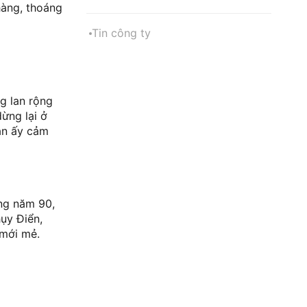
hàng, thoáng
Tin công ty
g lan rộng
dừng lại ở
ian ấy cảm
ững năm 90,
ụy Điển,
 mới mẻ.