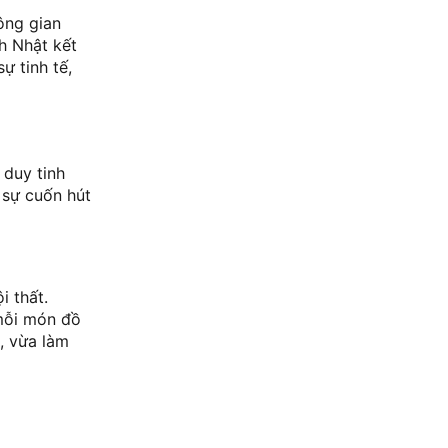
ông gian
h Nhật kết
ự tinh tế,
 duy tinh
 sự cuốn hút
i thất.
 mỗi món đồ
, vừa làm