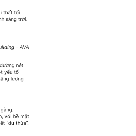
 thất tối
h sáng trời.
uilding – AVA
 đường nét
ột yếu tố
 năng lượng
 gàng.
n, với bề mặt
ết “dư thừa”.