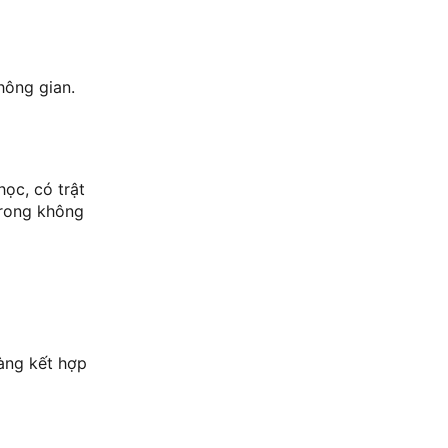
hông gian.
học, có trật
trong không
àng kết hợp