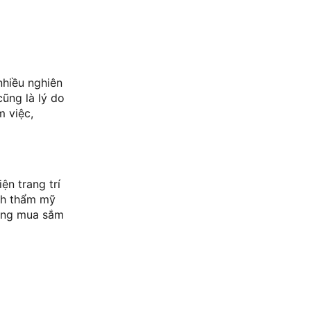
nhiều nghiên
cũng là lý do
m việc,
n trang trí
ính thẩm mỹ
rạng mua sắm