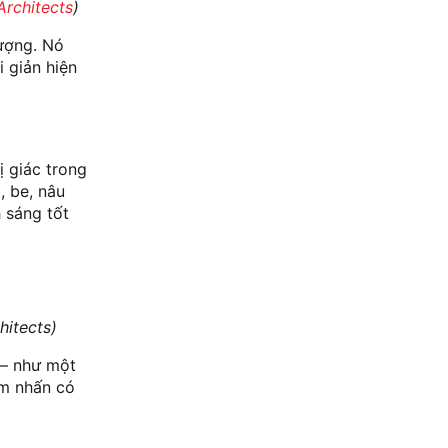
Architects
)
lượng. Nó
 giản hiện
ị giác trong
, be, nâu
 sáng tốt
hitects)
 – như một
ểm nhấn có