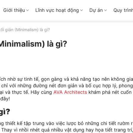
Giới thiệu
Lĩnh vực hoạt động
Dự án
Quy trìn
i giản (Minimalism) là gì?
Minimalism) là gì?
ích nhờ sự tinh tế, gọn gàng và khả năng tạo nên không gi
ỳ, chỉ với những đường nét đơn giản và bố cục hợp lý, phon
ại và thực tế. Hãy cùng
AVA Architects
khám phá nét cuốn 
 đây!
gì?
g thiết kế tập trung vào việc lược bỏ những chi tiết rườm r
Thay vì nhồi nhét quá nhiều vật dụng hay họa tiết trang trí