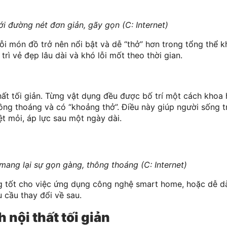
ới đường nét đơn giản, gãy gọn (C: Internet)
mỗi món đồ trở nên nổi bật và dễ “thở” hơn trong tổng thể k
rì vẻ đẹp lâu dài và khó lỗi mốt theo thời gian.
hất tối giản. Từng vật dụng đều được bố trí một cách khoa 
thông thoáng và có “khoảng thở”. Điều này giúp người sống 
t mỏi, áp lực sau một ngày dài.
 mang lại sự gọn gàng, thông thoáng (C: Internet)
g tốt cho việc ứng dụng công nghệ smart home, hoặc dễ d
u cầu thay đổi về sau.
 nội thất tối giản