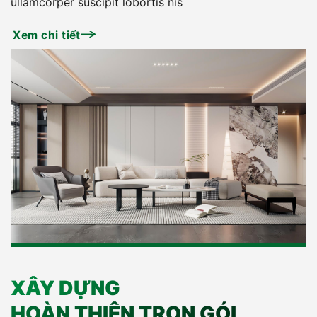
ullamcorper suscipit lobortis nis
Xem chi tiết
XÂY DỰNG
HOÀN THIỆN TRỌN GÓI