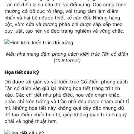
Tân cổ điển là sự cân đối và đối xứng. Các công trình
thường có bố cục rõ ràng, với trung tâm làm điểm
nhấn và hai bên được thiết kế cân đối. Những hàng
cột, vòm cửa và đường phào chỉ được sắp xếp theo
quy luật, tạo nên vẻ đẹp trang nghiêm và vững chắc.
Mẫu nhà mang đậm phong cách kiến trúc Tân cổ điển
(C: Internet)
Họa tiết cầu kỳ
Dù được tối giản so với kiến trúc Cổ điển, phong cách
Tân cổ điển vẫn giữ lại những họa tiết trang trí tinh
xảo. Các chi tiết như phù điêu, hoa văn chạm khắc,
phào chỉ trên tường và trần nhà đều được chăm chút tỉ
mỉ. Những họa tiết này không quá dày đặc nhưng đủ
để tạo điểm nhấn tinh tế, giúp không gian trở nên quý
phái và nghệ thuật hơn.