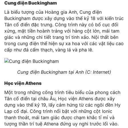
Cung điện Buckingham
Là biểu tượng của Hoàng gia Anh, Cung điện
Buckingham được xây dựng vào thế kỷ 18 với kiến trúc
Tân cổ điển đặc trưng. Công trình này có bố cục đối
xứng, mặt tiền hoành tráng với hàng cột lớn, mái tam
giác và những chi tiết trang trí tinh xảo. Nội thất bên
trong cung điện thể hiện sự xa hoa với các vật liệu cao
cấp như đá cẩm thạch, vàng lá và pha lê.
Cung điện Buckingham tại Anh (C: Internet)
Học viện Athens
Một trong những công trình tiêu biểu của phong cách
Tân cổ điển tại châu Âu, Học viện Athens được xây
dựng vào thế kỷ 19, lấy cảm hứng từ các ngôi đền Hy
Lạp cổ đại. Công trình nổi bật với những cột Ionic
thanh thoát, mái tam giác được chạm khắc tỉ mỉ và
tượng thần trí tuệ Athena đứng uy nghi trước lối vào.