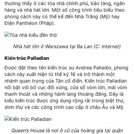
thường thấy ở các tòa nhà chính phủ, bảo tàng, ngân
hàng và nhà hát lớn. Một số công trình tiêu biểu theo
phong cách này có thể kể đến Nhà Trắng (Mỹ) hay
Điện Panthéon (Pháp).
Nhà hát lớn ở Warszawa tại Ba Lan (C: Internet)
Kiến trúc Palladian
Được đặt theo tên kiến trúc sư Andrea Palladio, phong
cách này xuất hiện từ thế kỷ 16 và trở thành một
nhánh quan trọng của Tân cổ điển. Kiến trúc Palladian
nổi bật với bố cục đối xứng, cửa sổ vòm lớn, mái vòm
thanh thoát và những hành lang thoáng đãng. Đây là
kiểu kiến trúc được ứng dụng rộng rãi trong biệt thự,
dinh thự và các công trình cao cấp ở châu Âu và Mỹ.
Queen’s House là nơi ở cũ của hoàng gia tại quận