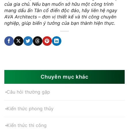
của gia chủ. Nếu bạn muốn sở hữu một công trình
mang dấu ấn Tân cổ điển độc đáo, hãy liên hệ ngay
AVA Architects – đơn vị thiết kế và thi công chuyên
nghiệp, giúp biến ý tưởng của bạn thành hiện thực.
Chuyên mục khác
Câu hỏi thường gặp
Kiến thức phong thủy
Kiến thức thi công