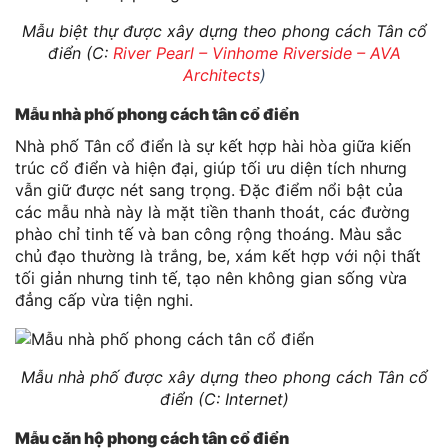
Mẫu biệt thự được xây dựng theo phong cách Tân cổ
điển
(C:
River Pearl – Vinhome Riverside – AVA
Architects
)
Mẫu nhà phố phong cách tân cổ điển
Nhà phố Tân cổ điển là sự kết hợp hài hòa giữa kiến
trúc cổ điển và hiện đại, giúp tối ưu diện tích nhưng
vẫn giữ được nét sang trọng. Đặc điểm nổi bật của
các mẫu nhà này là mặt tiền thanh thoát, các đường
phào chỉ tinh tế và ban công rộng thoáng. Màu sắc
chủ đạo thường là trắng, be, xám kết hợp với nội thất
tối giản nhưng tinh tế, tạo nên không gian sống vừa
đẳng cấp vừa tiện nghi.
Mẫu nhà phố được xây dựng theo phong cách Tân cổ
điển (C: Internet)
Mẫu căn hộ phong cách tân cổ điển