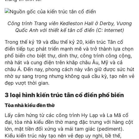
Công trình Trang viên Kedleston Hall ở Derby, Vương
Quốc Anh với thiết kế tân cổ điển (C: Internet)
Trong thế kỷ 19 và đầu thế kỷ 20, kiến trúc Tân cổ
điển tiếp tục phát triển mạnh mẽ và trở thành lựa chọn
phổ biến cho biệt thự, dinh thự, công trình công cộng,
nhà hát và cung điện trên khắp châu Âu, Mỹ và cả
châu Á. Đến nay, phong cách này vẫn giữ được sức hút
nhờ sự sang trọng nhưng không quá cầu kỳ, tạo nên vẻ
đẹp vượt thời gian.
3 loại hình kiến trúc tân cổ điển phổ biến
Tòa nhà kiểu đền thờ
Lấy cảm hứng từ các công trình Hy Lạp và La Mã cổ
đại, tòa nhà kiểu đền thờ mang đặc trưng với hàng cột
lớn, mặt tiền đối xứng và mái tam giác (pediment).
Kiểu kiến trúc này tạo nên vẻ đẹp uy nghi, bề thế,