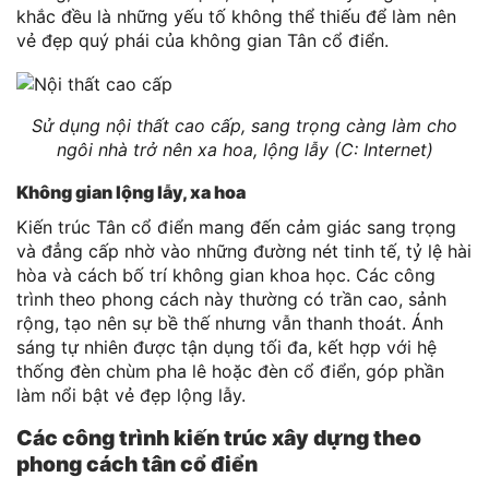
khắc đều là những yếu tố không thể thiếu để làm nên
vẻ đẹp quý phái của không gian Tân cổ điển.
Sử dụng nội thất cao cấp, sang trọng càng làm cho
ngôi nhà trở nên xa hoa, lộng lẫy (C: Internet)
Không gian lộng lẫy, xa hoa
Kiến trúc Tân cổ điển mang đến cảm giác sang trọng
và đẳng cấp nhờ vào những đường nét tinh tế, tỷ lệ hài
hòa và cách bố trí không gian khoa học. Các công
trình theo phong cách này thường có trần cao, sảnh
rộng, tạo nên sự bề thế nhưng vẫn thanh thoát. Ánh
sáng tự nhiên được tận dụng tối đa, kết hợp với hệ
thống đèn chùm pha lê hoặc đèn cổ điển, góp phần
làm nổi bật vẻ đẹp lộng lẫy.
Các công trình kiến trúc xây dựng theo
phong cách tân cổ điển