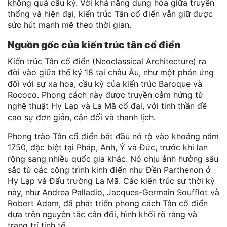
không quá cầu kỳ. Với khả năng dung hòa giữa truyền
thống và hiện đại, kiến trúc Tân cổ điển vẫn giữ được
sức hút mạnh mẽ theo thời gian.
Nguồn gốc của kiến trúc tân cổ điển
Kiến trúc Tân cổ điển (Neoclassical Architecture) ra
đời vào giữa thế kỷ 18 tại châu Âu, như một phản ứng
đối với sự xa hoa, cầu kỳ của kiến trúc Baroque và
Rococo. Phong cách này được truyền cảm hứng từ
nghệ thuật Hy Lạp và La Mã cổ đại, với tinh thần đề
cao sự đơn giản, cân đối và thanh lịch.
Phong trào Tân cổ điển bắt đầu nở rộ vào khoảng năm
1750, đặc biệt tại Pháp, Anh, Ý và Đức, trước khi lan
rộng sang nhiều quốc gia khác. Nó chịu ảnh hưởng sâu
sắc từ các công trình kinh điển như Đền Parthenon ở
Hy Lạp và Đấu trường La Mã. Các kiến trúc sư thời kỳ
này, như Andrea Palladio, Jacques-Germain Soufflot và
Robert Adam, đã phát triển phong cách Tân cổ điển
dựa trên nguyên tắc cân đối, hình khối rõ ràng và
trang trí tinh tế.