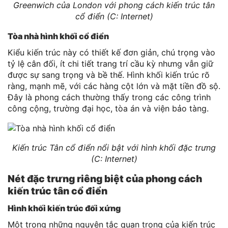
Greenwich của London với phong cách kiến trúc tân
cổ điển (C: Internet)
Tòa nhà hình khối cổ điển
Kiểu kiến trúc này có thiết kế đơn giản, chú trọng vào
tỷ lệ cân đối, ít chi tiết trang trí cầu kỳ nhưng vẫn giữ
được sự sang trọng và bề thế. Hình khối kiến trúc rõ
ràng, mạnh mẽ, với các hàng cột lớn và mặt tiền đồ sộ.
Đây là phong cách thường thấy trong các công trình
công cộng, trường đại học, tòa án và viện bảo tàng.
Kiến trúc Tân cổ điển nổi bật với hình khối đặc trưng
(C: Internet)
Nét đặc trưng riêng biệt của phong cách
kiến trúc tân cổ điển
Hình khối kiến trúc đối xứng
Một trong những nguyên tắc quan trọng của kiến trúc