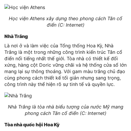
Học viện Athens xây dựng theo phong cách Tân cổ
điển (C: Internet)
Nhà Trắng
Là nơi ở và làm việc của Tổng thống Hoa Kỳ, Nhà
Trắng là một trong những công trình kiến trúc Tân cổ
điển nổi tiếng nhất thế giới. Tòa nhà có thiết kế đối
xứng, hàng cột Doric vững chãi và hệ thống cửa sổ lớn
mang lại sự thông thoáng. Với gam màu trắng chủ đạo
cùng phong cách thiết kế tối giản nhưng sang trọng,
công trình này thể hiện rõ sự tinh tế và quyền lực.
Nhà Trắng là tòa nhà biểu tượng của nước Mỹ mang
phong cách Tân cổ điển (C: Internet)
Tòa nhà quốc hội Hoa Kỳ