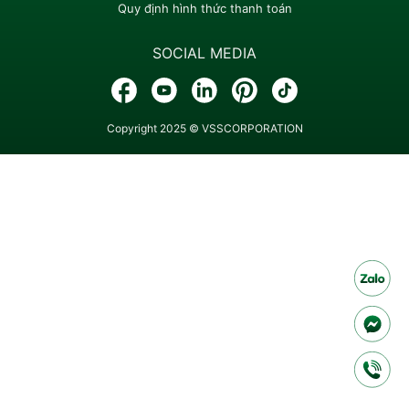
Quy định hình thức thanh toán
SOCIAL MEDIA
Copyright 2025 © VSSCORPORATION