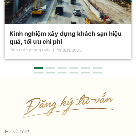
ng khách sạn hiệu
[Q4-2025] AVA Arc
– Kỹ sư giám sát M
thi công xây dựng
Kiến thức phong thủy
11/2025
18/