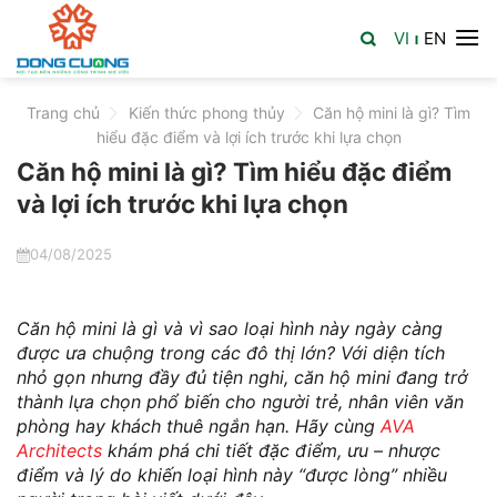
Skip
VI
EN
to
|
content
Trang chủ
>
Kiến thức phong thủy
>
Căn hộ mini là gì? Tìm
hiểu đặc điểm và lợi ích trước khi lựa chọn
Căn hộ mini là gì? Tìm hiểu đặc điểm
và lợi ích trước khi lựa chọn
04/08/2025
Căn hộ mini là gì và vì sao loại hình này ngày càng
được ưa chuộng trong các đô thị lớn? Với diện tích
nhỏ gọn nhưng đầy đủ tiện nghi, căn hộ mini đang trở
thành lựa chọn phổ biến cho người trẻ, nhân viên văn
phòng hay khách thuê ngắn hạn. Hãy cùng
AVA
Architects
khám phá chi tiết đặc điểm, ưu – nhược
điểm và lý do khiến loại hình này “được lòng” nhiều