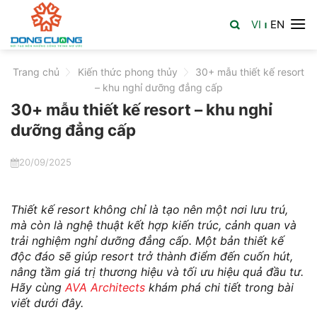
Skip
VI
EN
to
|
content
Trang chủ
>
Kiến thức phong thủy
>
30+ mẫu thiết kế resort
– khu nghỉ dưỡng đẳng cấp
30+ mẫu thiết kế resort – khu nghỉ
dưỡng đẳng cấp
20/09/2025
Thiết kế resort không chỉ là tạo nên một nơi lưu trú,
mà còn là nghệ thuật kết hợp kiến trúc, cảnh quan và
trải nghiệm nghỉ dưỡng đẳng cấp. Một bản thiết kế
độc đáo sẽ giúp resort trở thành điểm đến cuốn hút,
nâng tầm giá trị thương hiệu và tối ưu hiệu quả đầu tư.
Hãy cùng
AVA Architects
khám phá chi tiết trong bài
viết dưới đây.