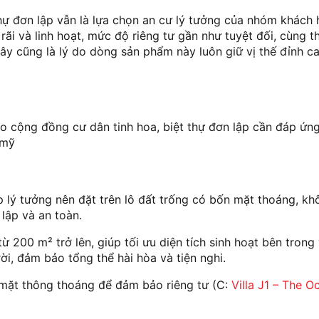
 thự đơn lập vẫn là lựa chọn an cư lý tưởng của nhóm khách
ãi và linh hoạt, mức độ riêng tư gần như tuyệt đối, cùng t
Đây cũng là lý do dòng sản phẩm này luôn giữ vị thế đỉnh c
o cộng đồng cư dân tinh hoa, biệt thự đơn lập cần đáp ứng
 mỹ
ập lý tưởng nên đặt trên lô đất trống có bốn mặt thoáng, kh
 lập và an toàn.
từ 200 m² trở lên, giúp tối ưu diện tích sinh hoạt bên trong
rời, đảm bảo tổng thể hài hòa và tiện nghi.
n mặt thông thoáng để đảm bảo riêng tư (C:
Villa J1 – The O