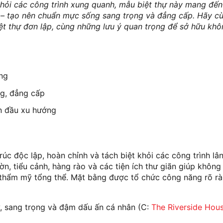
 khỏi các công trình xung quanh, mẫu biệt thự này mang đến
át – tạo nên chuẩn mực sống sang trọng và đẳng cấp. Hãy 
iệt thự đơn lập, cùng những lưu ý quan trọng để sở hữu kh
ng
g, đẳng cấp
n đầu xu hướng
trúc độc lập, hoàn chỉnh và tách biệt khỏi các công trình lâ
, tiểu cảnh, hàng rào và các tiện ích thư giãn giúp không
h thẩm mỹ tổng thể. Mặt bằng được tổ chức công năng rõ r
ư, sang trọng và đậm dấu ấn cá nhân (C:
The Riverside Hou