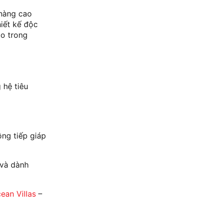
 hàng cao
hiết kế độc
ao trong
 hệ tiêu
ông tiếp giáp
 và dành
cean Villas
–