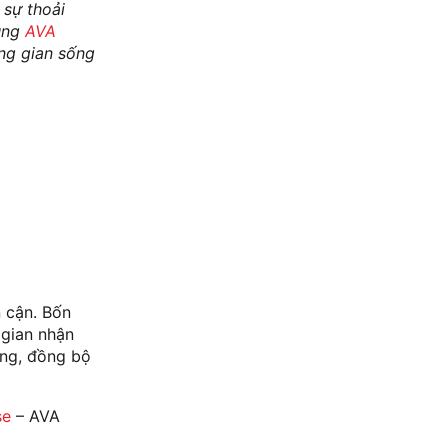
 sự thoải
cùng
AVA
ông gian sống
n cận. Bốn
 gian nhận
àng, đồng bộ
se
– AVA