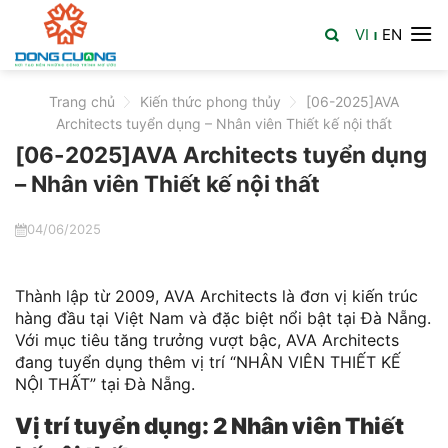
Skip
VI
EN
to
|
content
Trang chủ
>
Kiến thức phong thủy
>
[06-2025]AVA
Architects tuyển dụng – Nhân viên Thiết kế nội thất
[06-2025]AVA Architects tuyển dụng
– Nhân viên Thiết kế nội thất
04/06/2025
Thành lập từ 2009, AVA Architects là đơn vị kiến trúc
hàng đầu tại Việt Nam và đặc biệt nổi bật tại Đà Nẵng.
Với mục tiêu tăng trưởng vượt bậc, AVA Architects
đang tuyển dụng thêm vị trí “NHÂN VIÊN THIẾT KẾ
NỘI THẤT” tại Đà Nẵng.
Vị trí tuyển dụng: 2 Nhân viên Thiết