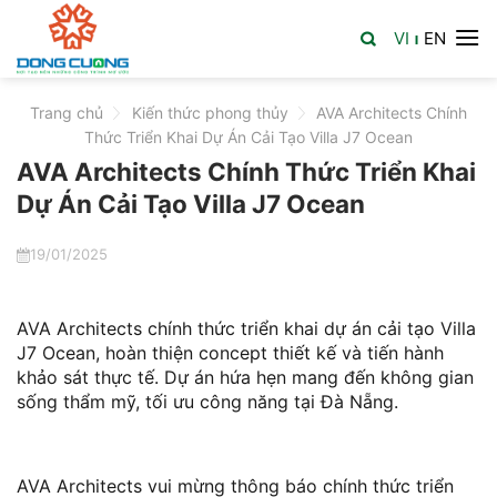
Skip
VI
EN
to
|
content
Trang chủ
>
Kiến thức phong thủy
>
AVA Architects Chính
Thức Triển Khai Dự Án Cải Tạo Villa J7 Ocean
AVA Architects Chính Thức Triển Khai
Dự Án Cải Tạo Villa J7 Ocean
19/01/2025
AVA Architects chính thức triển khai dự án cải tạo Villa
J7 Ocean, hoàn thiện concept thiết kế và tiến hành
khảo sát thực tế. Dự án hứa hẹn mang đến không gian
sống thẩm mỹ, tối ưu công năng tại Đà Nẵng.
AVA Architects vui mừng thông báo chính thức triển