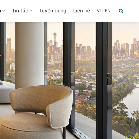
h
Tin tức
Tuyển dụng
Liên hệ
VI
|
EN