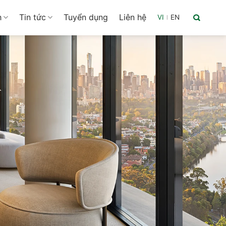
h
Tin tức
Tuyển dụng
Liên hệ
VI
|
EN