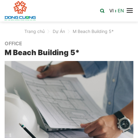
Skip
VI
EN
to
|
content
Trang chủ
>
Dự Án
>
M Beach Building 5*
OFFICE
M Beach Building 5*