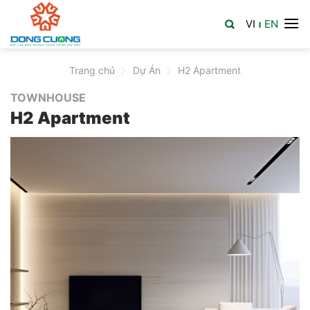
Skip
VI
EN
to
|
content
Trang chủ
>
Dự Án
>
H2 Apartment
TOWNHOUSE
H2 Apartment