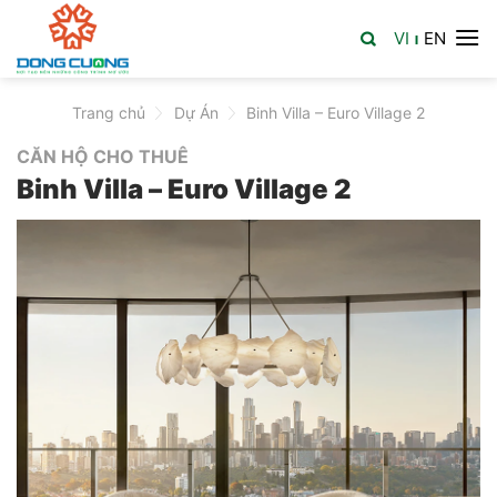
Skip
VI
EN
to
|
content
Trang chủ
>
Dự Án
>
Binh Villa – Euro Village 2
CĂN HỘ CHO THUÊ
Binh Villa – Euro Village 2